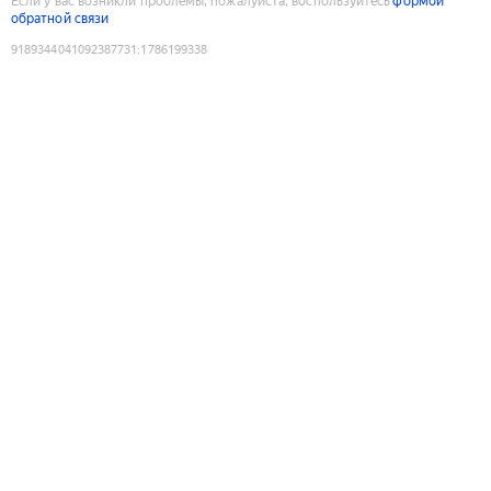
Если у вас возникли проблемы, пожалуйста, воспользуйтесь
формой
обратной связи
9189344041092387731
:
1786199338