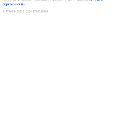
Если у вас возникли проблемы, пожалуйста, воспользуйтесь
формой
обратной связи
9177963940052210220
:
1786029761