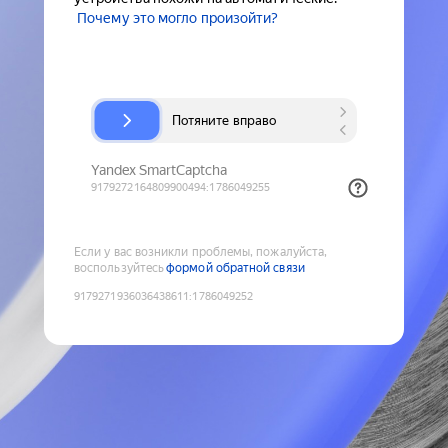
Почему это могло произойти?
Если у вас возникли проблемы, пожалуйста,
воспользуйтесь
формой обратной связи
9179271936036438611
:
1786049252