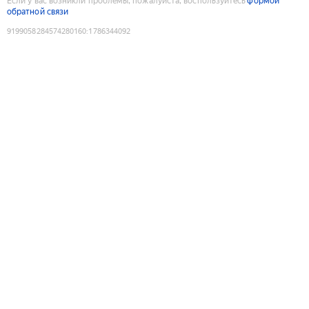
Если у вас возникли проблемы, пожалуйста, воспользуйтесь
формой
обратной связи
9199058284574280160
:
1786344092